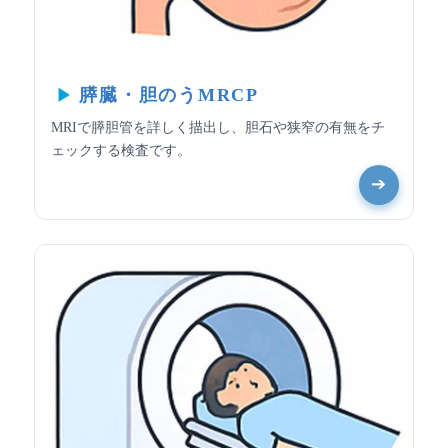
膵臓・胆のうMRCP
MRIで膵胆管を詳しく描出し、胆石や狭窄の有無をチ
ェックする検査です。
➔