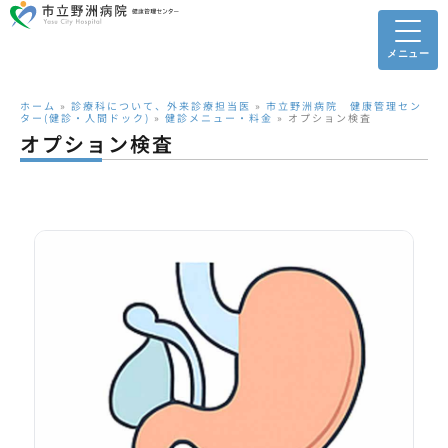
メニュー
ホーム
»
診療科について、外来診療担当医
»
市立野洲病院 健康管理セン
ター(健診・人間ドック)
»
健診メニュー・料金
»
オプション検査
オプション検査