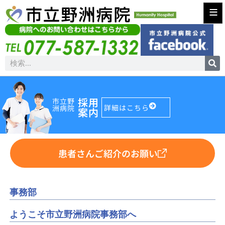
≡
採用
市立野
詳細はこちら
洲病院
案内
患者さんご紹介のお願い
事務部
ようこそ市立野洲病院事務部へ