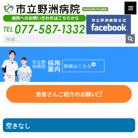
≡
採用
市立野
詳細はこちら
洲病院
案内
患者さんご紹介のお願い
空きなし