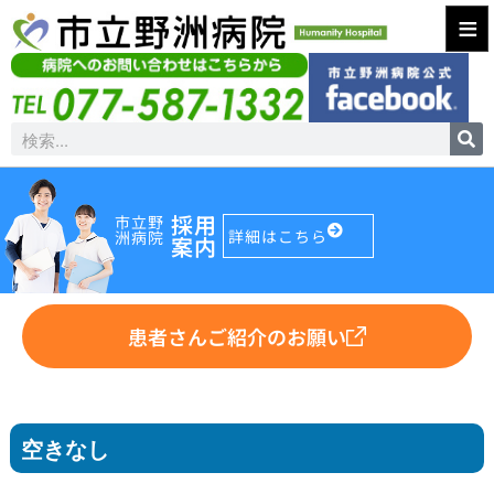
≡
採用
市立野
詳細はこちら
洲病院
案内
患者さんご紹介のお願い
空きなし