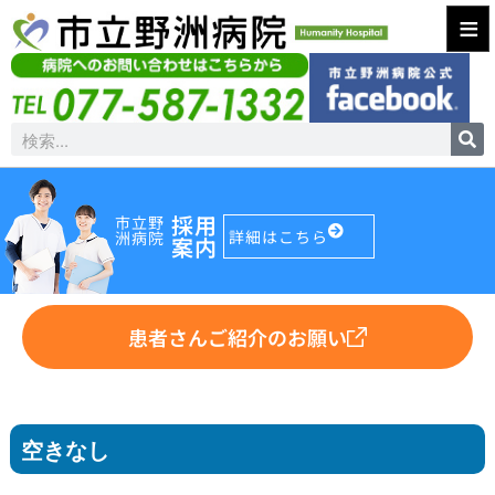
≡
採用
市立野
詳細はこちら
洲病院
案内
患者さんご紹介のお願い
空きなし