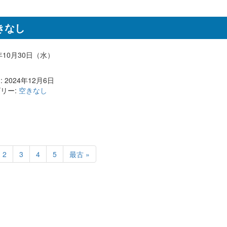
きなし
4年10月30日（水）
 2024年12月6日
リー:
空きなし
2
3
4
5
最古 »