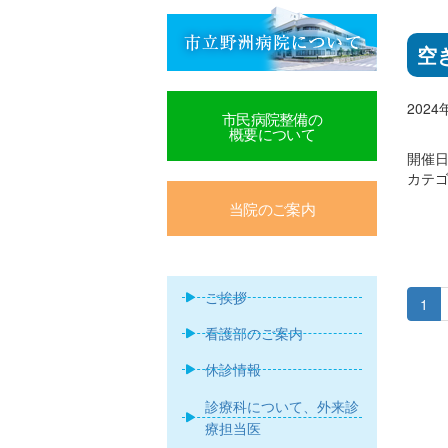
空
202
市民病院整備の
概要について
開催日:
カテゴ
当院のご案内
ご挨拶
1
看護部のご案内
休診情報
診療科について、外来診
療担当医