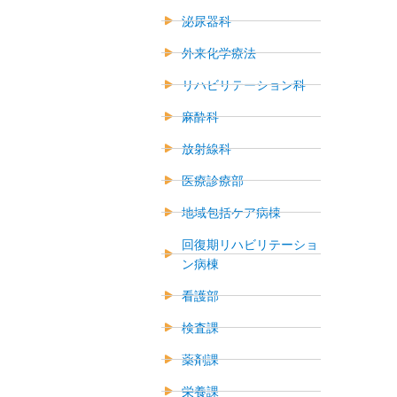
泌尿器科
外来化学療法
リハビリテーション科
麻酔科
放射線科
医療診療部
地域包括ケア病棟
回復期リハビリテーショ
ン病棟
看護部
検査課
薬剤課
栄養課