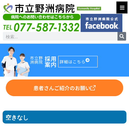
≡
採用
市立野
詳細はこちら
洲病院
案内
患者さんご紹介のお願い
空きなし