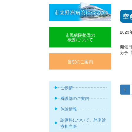
空
202
市民病院整備の
概要について
開催日:
カテゴ
当院のご案内
ご挨拶
1
看護部のご案内
休診情報
診療科について、外来診
療担当医