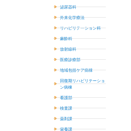
泌尿器科
外来化学療法
リハビリテーション科
麻酔科
放射線科
医療診療部
地域包括ケア病棟
回復期リハビリテーショ
ン病棟
看護部
検査課
薬剤課
栄養課