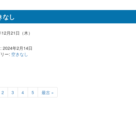
きなし
3年12月21日（木）
 2024年2月14日
リー:
空きなし
2
3
4
5
最古 »