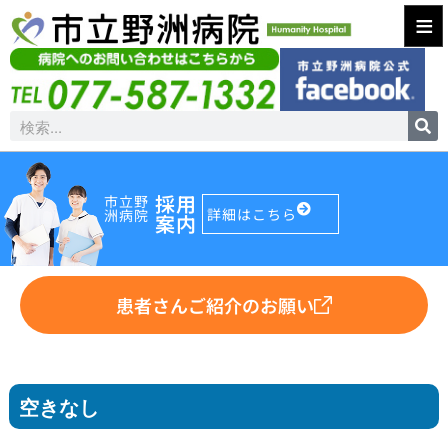
≡
採用
市立野
詳細はこちら
洲病院
案内
患者さんご紹介のお願い
空きなし