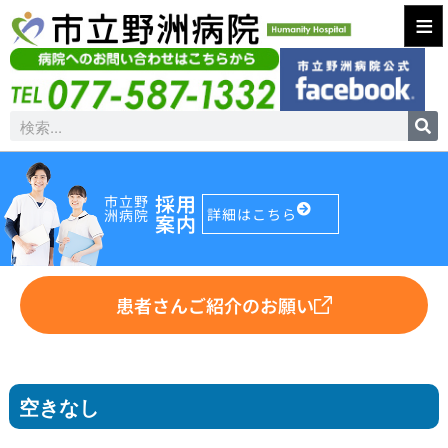
≡
採用
市立野
詳細はこちら
洲病院
案内
患者さんご紹介のお願い
空きなし