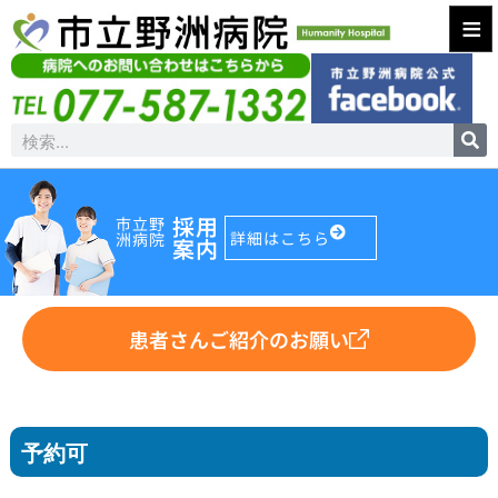
≡
採用
市立野
詳細はこちら
洲病院
案内
患者さんご紹介のお願い
予約可