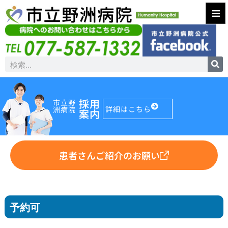
≡
採用
市立野
詳細はこちら
洲病院
案内
患者さんご紹介のお願い
予約可