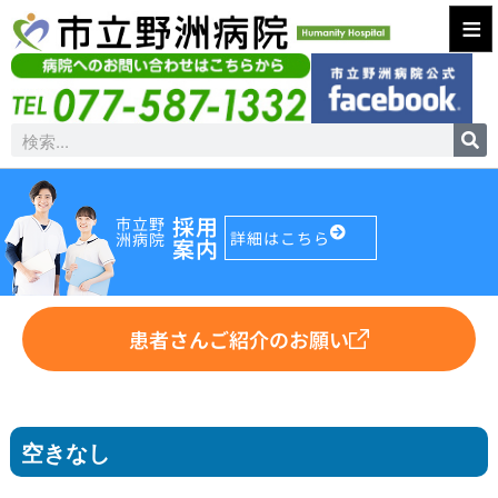
≡
採用
市立野
詳細はこちら
洲病院
案内
患者さんご紹介のお願い
空きなし