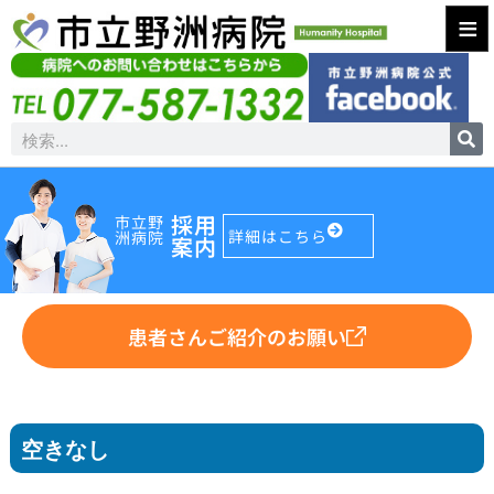
≡
採用
市立野
詳細はこちら
洲病院
案内
患者さんご紹介のお願い
空きなし