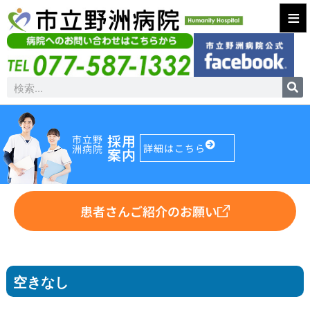
≡
採用
市立野
詳細はこちら
洲病院
案内
患者さんご紹介のお願い
空きなし