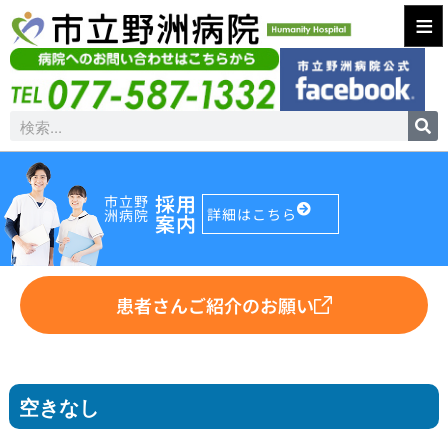
≡
採用
市立野
詳細はこちら
洲病院
案内
患者さんご紹介のお願い
空きなし