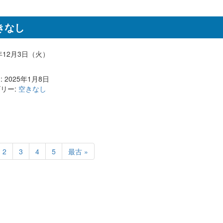
きなし
4年12月3日（火）
 2025年1月8日
リー:
空きなし
2
3
4
5
最古 »