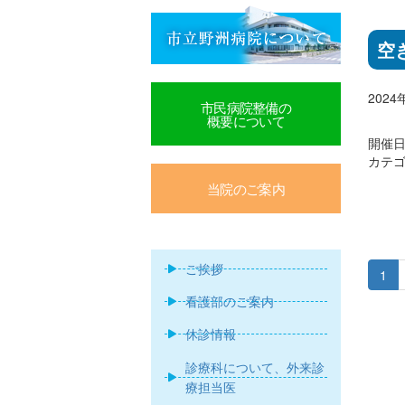
空
202
市民病院整備の
概要について
開催日:
カテゴ
当院のご案内
ご挨拶
1
看護部のご案内
休診情報
診療科について、外来診
療担当医