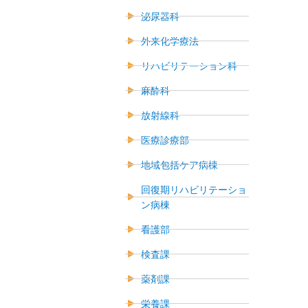
泌尿器科
外来化学療法
リハビリテーション科
麻酔科
放射線科
医療診療部
地域包括ケア病棟
回復期リハビリテーショ
ン病棟
看護部
検査課
薬剤課
栄養課