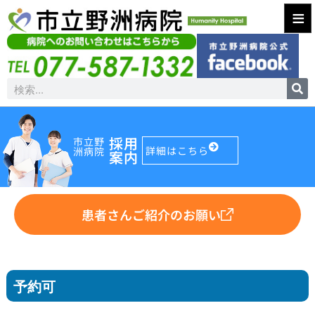
≡
採用
市立野
詳細はこちら
洲病院
案内
患者さんご紹介のお願い
予約可