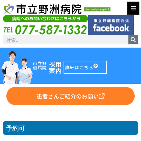
≡
採用
市立野
詳細はこちら
洲病院
案内
患者さんご紹介のお願い
予約可