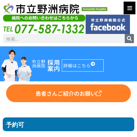
≡
採用
市立野
詳細はこちら
洲病院
案内
患者さんご紹介のお願い
予約可