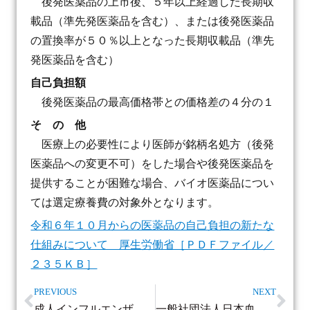
後発医薬品の上市後、５年以上経過した長期収
載品（準先発医薬品を含む）、または後発医薬品
の置換率が５０％以上となった長期収載品（準先
発医薬品を含む）
自己負担額
後発医薬品の最高価格帯との価格差の４分の１
そ の 他
医療上の必要性により医師が銘柄名処方（後発
医薬品への変更不可）をした場合や後発医薬品を
提供することが困難な場合、バイオ医薬品につい
ては選定療養費の対象外となります。
令和６年１０月からの医薬品の自己負担の新たな
仕組みについて 厚生労働省［ＰＤＦファイル／
２３５ＫＢ］
PREVIOUS
NEXT
成人インフルエンザ予防接種予約について
一般社団法人日本血液製剤機構 谷澤正明先生をお招きして、診療報酬改定後の当院のあり方を考える講演会を開催しました