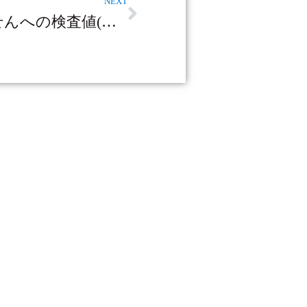
NEXT
院外処方せんへの検査値(血液検査結果)の表示開始について