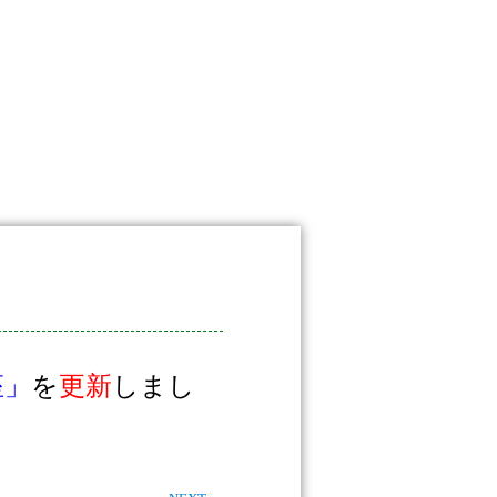
座」
を
更新
しまし