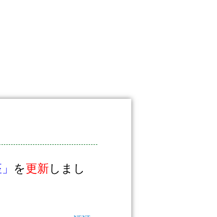
座」
を
更新
しまし