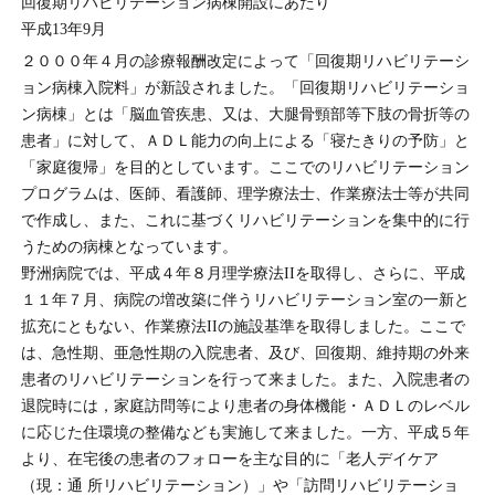
回復期リハビリテーション病棟開設にあたり
平成13年9月
２０００年４月の診療報酬改定によって「回復期リハビリテーシ
ョン病棟入院料」が新設されました。「回復期リハビリテーショ
ン病棟」とは「脳血管疾患、又は、大腿骨頸部等下肢の骨折等の
患者」に対して、ＡＤＬ能力の向上による「寝たきりの予防」と
「家庭復帰」を目的としています。ここでのリハビリテーション
プログラムは、医師、看護師、理学療法士、作業療法士等が共同
で作成し、また、これに基づくリハビリテーションを集中的に行
うための病棟となっています。
野洲病院では、平成４年８月理学療法IIを取得し、さらに、平成
１１年７月、病院の増改築に伴うリハビリテーション室の一新と
拡充にともない、作業療法IIの施設基準を取得しました。ここで
は、急性期、亜急性期の入院患者、及び、回復期、維持期の外来
患者のリハビリテーションを行って来ました。また、入院患者の
退院時には，家庭訪問等により患者の身体機能・ＡＤＬのレベル
に応じた住環境の整備なども実施して来ました。一方、平成５年
より、在宅後の患者のフォローを主な目的に「老人デイケア
（現：通 所リハビリテーション）」や「訪問リハビリテーショ