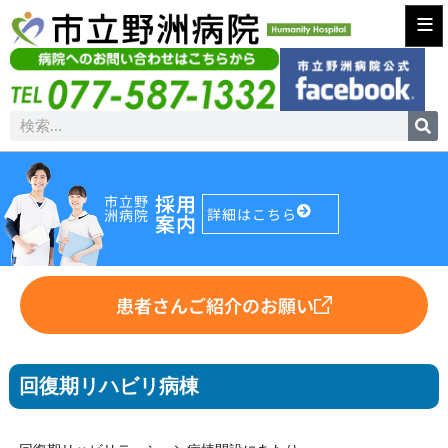
≡
採用
市立野
詳細はこちら
洲病院
案内
患者さんご紹介のお願い
回復期リハビリ病棟