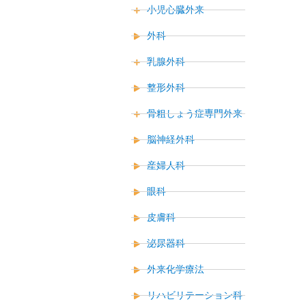
小児心臓外来
外科
乳腺外科
整形外科
骨粗しょう症専門外来
脳神経外科
産婦人科
眼科
皮膚科
泌尿器科
外来化学療法
リハビリテーション科